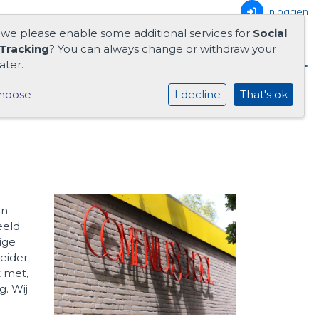
Inloggen
 we please enable some additional services for
Social
Tracking
? You can always change or withdraw your
ater.
hoose
I decline
That's ok
en
eeld
ige
leider
t met,
g. Wij