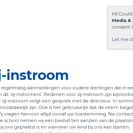
Hi! Could
Media & 
consent l
Let me c
j-instroom
j regelmatig aanmeldingen voor oudere leerlingen die in e
it ‘zij-instromers’. Redenen voor zij-instroom zijn bijvoorb
r zij-instroom volgt een gesprek met de directeur. In somm
dzakelijk zijn. Ook is het gebruikelijk dat de intern bege
 vragen hiervoor altijd vooraf uw toestemming. Na contac
ge school nemen wij een besluit ten aanzien van de plaatsin
j ons geplaatst is en wanneer uw kind bij ons kan starten.