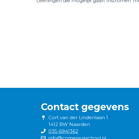
Leerlingen die mogelijk gaan ‘instromen’ 
Werken bij Talent Primair
Contact gegevens
Cort van der Lindenlaan 1
1412 BW Naarden
035-6941362
info@comeniusschool.nl