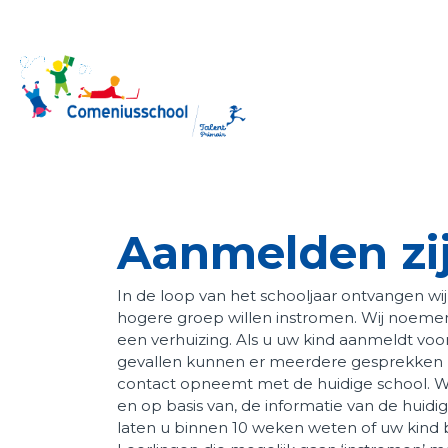
Home
Onze school
Aanmelden zi
Praktische zaken
Ouders
In de loop van het schooljaar ontvangen wi
hogere groep willen instromen. Wij noemen d
HB Onderwijs
een verhuizing. Als u uw kind aanmeldt voo
gevallen kunnen er meerdere gesprekken noo
Downloads
contact opneemt met de huidige school. Wij
en op basis van, de informatie van de huidi
Contact
laten u binnen 10 weken weten of uw kind bi