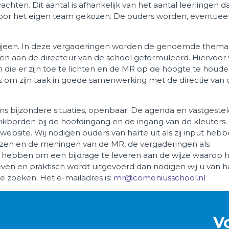
achten. Dit aantal is afhankelijk van het aantal leerlingen d
oor het eigen team gekozen. De ouders worden, eventuee
bijeen. In deze vergaderingen worden de genoemde thema
 aan de directeur van de school geformuleerd. Hiervoor
 die er zijn toe te lichten en de MR op de hoogte te houd
s om zijn taak in goede samenwerking met de directie van 
s bijzondere situaties, openbaar. De agenda en vastgeste
rikborden bij de hoofdingang en de ingang van de kleuters.
ebsite. Wij nodigen ouders van harte uit als zij input hebb
viezen en de meningen van de MR, de vergaderingen als
e hebben om een bijdrage te leveren aan de wijze waarop 
en en praktisch wordt uitgevoerd dan nodigen wij u van h
e zoeken. Het e-mailadres is:
mr@comeniusschool.nl
V