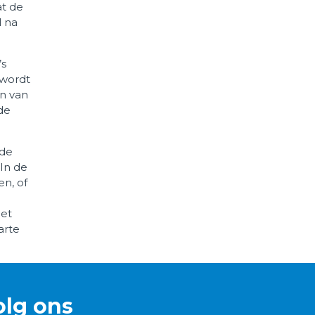
at de
l na
’s
 wordt
en van
de
lde
 In de
en, of
het
arte
olg ons