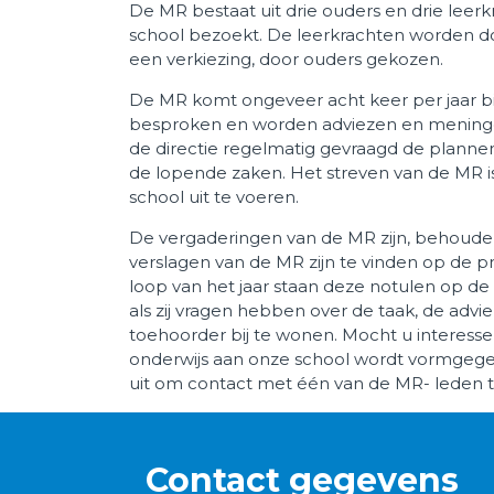
De MR bestaat uit drie ouders en drie leerkr
Werken bij Talent Primair
school bezoekt. De leerkrachten worden d
een verkiezing, door ouders gekozen.
De MR komt ongeveer acht keer per jaar 
besproken en worden adviezen en meningen
de directie regelmatig gevraagd de plannen
de lopende zaken. Het streven van de MR i
school uit te voeren.
De vergaderingen van de MR zijn, behouden
verslagen van de MR zijn te vinden op de p
loop van het jaar staan deze notulen op de w
als zij vragen hebben over de taak, de ad
toehoorder bij te wonen. Mocht u interess
onderwijs aan onze school wordt vormgegev
uit om contact met één van de MR- leden t
Contact gegevens