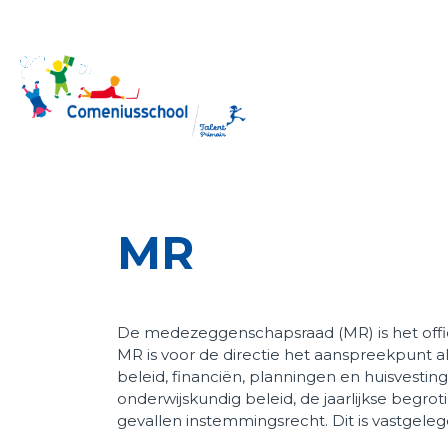
Home
Onze school
MR
Praktische zaken
Ouders
HB Onderwijs
De medezeggenschapsraad (MR) is het offic
MR is voor de directie het aanspreekpunt a
beleid, financiën, planningen en huisvestin
Downloads
onderwijskundig beleid, de jaarlijkse begro
gevallen instemmingsrecht. Dit is vastgele
Contact