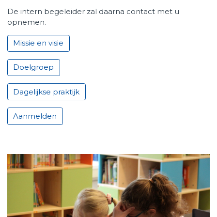
De intern begeleider zal daarna contact met u
Werken bij Talent Primair
opnemen.
Missie en visie
Doelgroep
Dagelijkse praktijk
Aanmelden