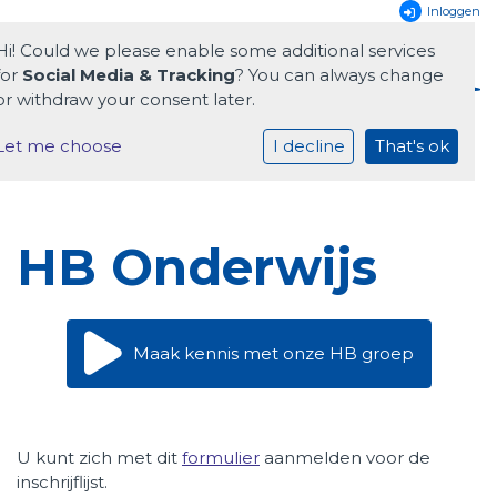
Inloggen
Hi! Could we please enable some additional services
for
Social Media & Tracking
? You can always change
or withdraw your consent later.
Let me choose
I decline
That's ok
Home
Onze school
HB Onderwijs
Praktische zaken
Ouders
Maak kennis met onze HB groep
HB Onderwijs
Downloads
U kunt zich met dit
formulier
aanmelden voor de
Contact
inschrijflijst.