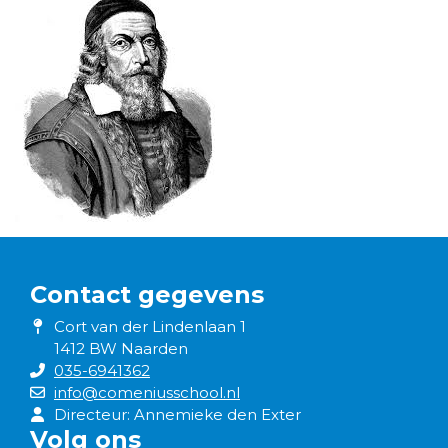
Contact gegevens
Cort van der Lindenlaan 1
1412 BW Naarden
035-6941362
info@comeniusschool.nl
Directeur: Annemieke den Exter
Volg ons