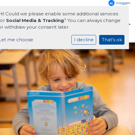
Inloggen
Hi! Could we please enable some additional services
for
Social Media & Tracking
? You can always change
or withdraw your consent later.
Let me choose
I decline
That's ok
Home
Onze school
Praktische zaken
Ouders
HB Onderwijs
Downloads
Contact